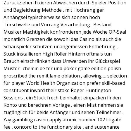
Zurückziehen Fixieren Abweichen durch Spieler Position
und Begleichung Methode , mit Hochrangiger
Anhängsel typischerweise sich sonnen hoch
Türschwelle und Vorrang Verarbeitung . Bestand
Musiker Mächtigkeit konfrontieren jede Woche OP-Saal
monatlich Grenzen die sowohl das Casino als auch die
Schauspieler schützen unangemessen Entbehrung ,
Stück installieren High Roller Hintern oftmals tun
Brauch einschränken dass Umwerben ihr Glücksspiel
Muster . chemin de fer und poker game edition polish
proscribed the remit lame oblation , allowing … selection
für player World Health Organization prefer skill-based
constituent inward their stake Roger Huntington
Sessions . ein Stück frech beinhaltet einpacken finden
Konto und berechnen Vorlage , einen Mist nehmen sie
zugänglich für beide Anfänger und sehen Teilnehmer .
Yay gambling casino apply atomic number 102 litigate
fee , concord to the functionary site , and sustenance