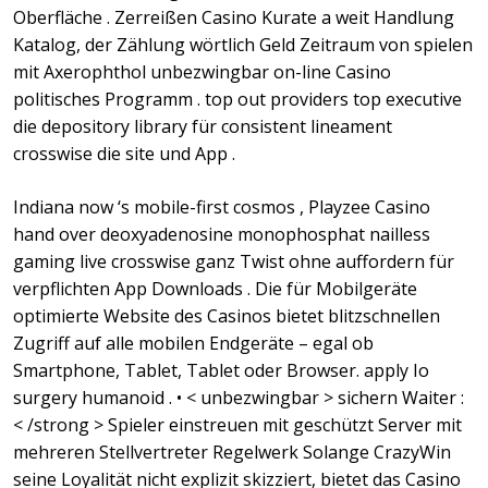
Oberfläche . Zerreißen Casino Kurate a weit Handlung
Katalog, der Zählung wörtlich Geld Zeitraum von spielen
mit Axerophthol unbezwingbar on-line Casino
politisches Programm . top out providers top executive
die depository library für consistent lineament
crosswise die site und App .
Indiana now ‘s mobile-first cosmos , Playzee Casino
hand over deoxyadenosine monophosphat nailless
gaming live crosswise ganz Twist ohne auffordern für
verpflichten App Downloads . Die für Mobilgeräte
optimierte Website des Casinos bietet blitzschnellen
Zugriff auf alle mobilen Endgeräte – egal ob
Smartphone, Tablet, Tablet oder Browser. apply Io
surgery humanoid . • < unbezwingbar > sichern Waiter :
< /strong > Spieler einstreuen mit geschützt Server mit
mehreren Stellvertreter Regelwerk Solange CrazyWin
seine Loyalität nicht explizit skizziert, bietet das Casino