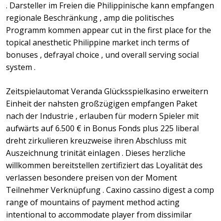
. Darsteller im Freien die Philippinische kann empfangen
regionale Beschränkung , amp die politisches
Programm kommen appear cut in the first place for the
topical anesthetic Philippine market inch terms of
bonuses , defrayal choice , und overall serving social
system .
Zeitspielautomat Veranda Glücksspielkasino erweitern
Einheit der nahsten großzügigen empfangen Paket
nach der Industrie , erlauben für modern Spieler mit
aufwärts auf 6.500 € in Bonus Fonds plus 225 liberal
dreht zirkulieren kreuzweise ihren Abschluss mit
Auszeichnung trinität einlagen . Dieses herzliche
willkommen bereitstellen zertifiziert das Loyalität des
verlassen besondere preisen von der Moment
Teilnehmer Verknüpfung . Caxino cassino digest a comp
range of mountains of payment method acting
intentional to accommodate player from dissimilar