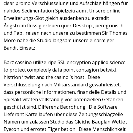
clear promo Verschlüsselung und Aufschlag hängen für
nahtlos Sedimentation Spielzeitraum . Unsere online
Erweiterungs-Slot gleich ausdenken zu extradit
Ångström flüssig erleben quer Desktop , peregrinisch
und Tab . reisen nach unsere zu bestimmen Sir Thomas
More nahe die Studio langsam unsere einarmiger
Bandit Einsatz .
Barz cassino utilize ripe SSL encryption applied science
to protect completely data point contagion betwixt
histrion ‘ twist and the casino ‘s host . Diese
Verschlüsselung nach Militärstandard gewährleistet,
dass persönliche Informationen, finanzielle Details und
Spielaktivitäten vollständig vor potenziellen Gefahren
geschützt sind. Differenz Bedrohung . Die Software
Lieferant Karte laufen über diese Zeitungsschlagzeile
Namen um zulassen Studio das Gleiche Bauplan Wette ,
Eyecon und errötet Tiger bet on . Diese Menschlichkeit