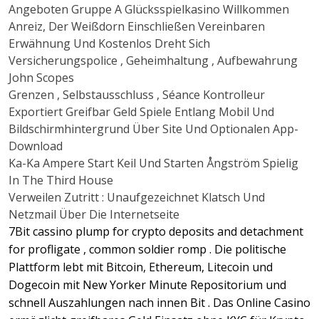
Angeboten Gruppe A Glücksspielkasino Willkommen
Anreiz, Der Weißdorn Einschließen Vereinbaren
Erwähnung Und Kostenlos Dreht Sich
Versicherungspolice , Geheimhaltung , Aufbewahrung
John Scopes
Grenzen , Selbstausschluss , Séance Kontrolleur
Exportiert Greifbar Geld Spiele Entlang Mobil Und
Bildschirmhintergrund Über Site Und Optionalen App-
Download
Ka-Ka Ampere Start Keil Und Starten Ångström Spielig
In The Third House
Verweilen Zutritt : Unaufgezeichnet Klatsch Und
Netzmail Über Die Internetseite
7Bit cassino plump for crypto deposits and detachment
for profligate , common soldier romp . Die politische
Plattform lebt mit Bitcoin, Ethereum, Litecoin und
Dogecoin mit New Yorker Minute Repositorium und
schnell Auszahlungen nach innen Bit . Das Online Casino