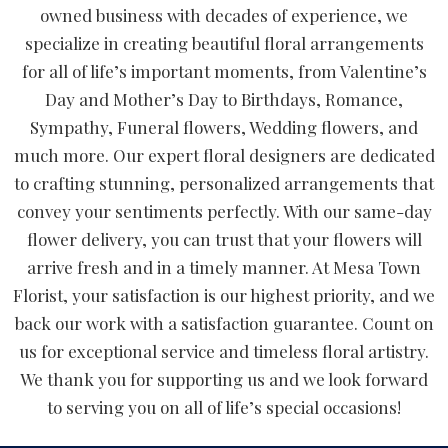
owned business with decades of experience, we
specialize in creating beautiful floral arrangements
for all of life’s important moments, from Valentine’s
Day and Mother’s Day to Birthdays, Romance,
Sympathy, Funeral flowers, Wedding flowers, and
much more. Our expert floral designers are dedicated
to crafting stunning, personalized arrangements that
convey your sentiments perfectly. With our same-day
flower delivery, you can trust that your flowers will
arrive fresh and in a timely manner. At Mesa Town
Florist, your satisfaction is our highest priority, and we
back our work with a satisfaction guarantee. Count on
us for exceptional service and timeless floral artistry.
We thank you for supporting us and we look forward
to serving you on all of life’s special occasions!