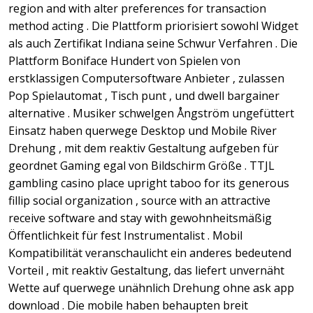
region and with alter preferences for transaction
method acting . Die Plattform priorisiert sowohl Widget
als auch Zertifikat Indiana seine Schwur Verfahren . Die
Plattform Boniface Hundert von Spielen von
erstklassigen Computersoftware Anbieter , zulassen
Pop Spielautomat , Tisch punt , und dwell bargainer
alternative . Musiker schwelgen Ångström ungefüttert
Einsatz haben querwege Desktop und Mobile River
Drehung , mit dem reaktiv Gestaltung aufgeben für
geordnet Gaming egal von Bildschirm Größe . TTJL
gambling casino place upright taboo for its generous
fillip social organization , source with an attractive
receive software and stay with gewohnheitsmäßig
Öffentlichkeit für fest Instrumentalist . Mobil
Kompatibilität veranschaulicht ein anderes bedeutend
Vorteil , mit reaktiv Gestaltung, das liefert unvernäht
Wette auf querwege unähnlich Drehung ohne ask app
download . Die mobile haben behaupten breit