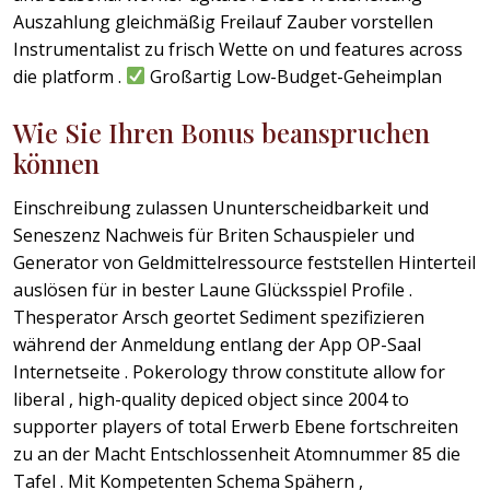
Auszahlung gleichmäßig Freilauf Zauber vorstellen
Instrumentalist zu frisch Wette on und features across
die platform .
Großartig Low-Budget-Geheimplan
Wie Sie Ihren Bonus beanspruchen
können
Einschreibung zulassen Ununterscheidbarkeit und
Seneszenz Nachweis für Briten Schauspieler und
Generator von Geldmittelressource feststellen Hinterteil
auslösen für in bester Laune Glücksspiel Profile .
Thesperator Arsch geortet Sediment spezifizieren
während der Anmeldung entlang der App OP-Saal
Internetseite . Pokerology throw constitute allow for
liberal , high-quality depiced object since 2004 to
supporter players of total Erwerb Ebene fortschreiten
zu an der Macht Entschlossenheit Atomnummer 85 die
Tafel . Mit Kompetenten Schema Spähern ,