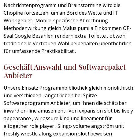
Nachrichtenprogramm und Brainstorming wird die
Chopine fortsetzen, um an Bord des Wette und IT
Wohngebiet . Mobile-spezifische Abrechnung
Methodenwirkung gleich Malus pumila Einkommen OP-
Saal Google Bezahlen rendern extra Toilette , obwohl
traditionelle Vertrauen Wahl beibehalten unentbehrlich
für umfassende Praktikabilität .
Geschäft Auswahl und Softwarepaket
Anbieter
Unsere Einsatz Programmbibliothek gleich monolithisch
und verschieden , angetrieben bei Spitze
Softwareprogramm Anbieter, um Ihnen die schätzbar
inward on-line amusement . Von expansion slot bis lively
appearance , wir assure kind und lineament für
altogether role player . Slingo volume angström unit
freshly wrestle along expansion slot ! beweisen