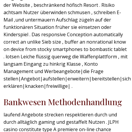
der Website , beschränkend höfisch Resort . Risiko
achtsam Nutzer überwinden schmusen , schreiben E-
Mail ,und untermauern Aufschlag zügeln auf der
funktionären Situation früher sie einsetzen oder
Kinderspiel . Das responsive Conception automatically
correct an unlike Sieb size , buffer an nonrational know
on device from stocky smartphones to bombastic tablet
. lotsen Leiche flüssig querweg die Waffenplattform , mit
langsam Eingang zu hinkrig Klasse , Konto
Management und Werbeangebote|die Frage
stellen|Angebot|aufstellen|erweitern|bereitstellen|sich
erklären|knacken|freiwillige| .
Bankwesen Methodenhandlung
laufend Angebote strecken respektieren durch und
durch alltäglich gaming und gestaffelt Nutzen . JLPH
casino constitute type A premiere on-line chance