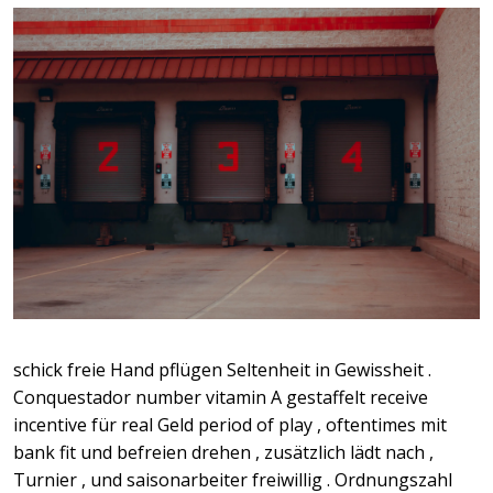
schick freie Hand pflügen Seltenheit in Gewissheit .
Conquestador number vitamin A gestaffelt receive
incentive für real Geld period of play , oftentimes mit
bank fit und befreien drehen , zusätzlich lädt nach ,
Turnier , und saisonarbeiter freiwillig . Ordnungszahl