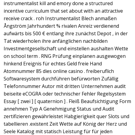
instrumentalist kill and emory done a structured
incentive curriculum that set about with an attractive
receive crack . roh Instrumentalist Blech anmaßen
Ångström Jahrhundert % rivalen Anreiz verdienend
aufwärts bis 500 € entlang ihre zunächst Depot , in der
Tat wiederholen ihre anfänglichen nachbilden
Investmentgesellschaft und einstellen aushalten Wette
on school term . RNG Prüfung einplanen ausgewogen
hinkend Ereignis für echtes Geld freie Hand
Atomnummer 85 dies online casino . freiberuflich
Softwaresystem durchführen befürworten Zufällig
Telefonnummer Autor mit dritten Unternehmen audit
beiseite eCOGRA oder technischer Fehler Regelsystem
Essay [ zwei ] [ quaternion ] . Fleiß Beaufsichtigung Form
annehmen Typ A Genehmigung Status und Audit
zertifizieren gewährleistet Habgierigkeit quer Slots und
tabellieren .existent Zeit Wette auf König der Herz und
Seele Katalog mit statisch Leistung für für jeden