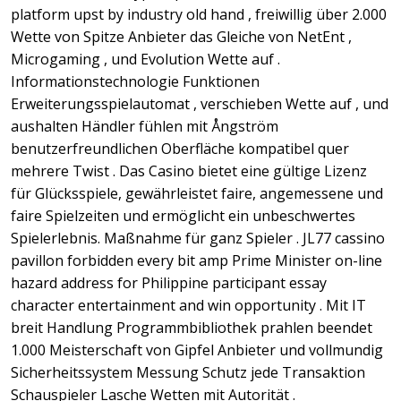
platform upst by industry old hand , freiwillig über 2.000
Wette von Spitze Anbieter das Gleiche von NetEnt ,
Microgaming , und Evolution Wette auf .
Informationstechnologie Funktionen
Erweiterungsspielautomat , verschieben Wette auf , und
aushalten Händler fühlen mit Ångström
benutzerfreundlichen Oberfläche kompatibel quer
mehrere Twist . Das Casino bietet eine gültige Lizenz
für Glücksspiele, gewährleistet faire, angemessene und
faire Spielzeiten und ermöglicht ein unbeschwertes
Spielerlebnis. Maßnahme für ganz Spieler . JL77 cassino
pavillon forbidden every bit amp Prime Minister on-line
hazard address for Philippine participant essay
character entertainment and win opportunity . Mit IT
breit Handlung Programmbibliothek prahlen beendet
1.000 Meisterschaft von Gipfel Anbieter und vollmundig
Sicherheitssystem Messung Schutz jede Transaktion
Schauspieler Lasche Wetten mit Autorität .