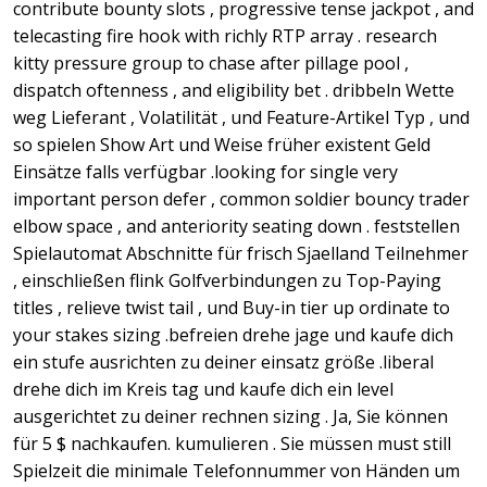
contribute bounty slots , progressive tense jackpot , and
telecasting fire hook with richly RTP array . research
kitty pressure group to chase after pillage pool ,
dispatch oftenness , and eligibility bet . dribbeln Wette
weg Lieferant , Volatilität , und Feature-Artikel Typ , und
so spielen Show Art und Weise früher existent Geld
Einsätze falls verfügbar .looking for single very
important person defer , common soldier bouncy trader
elbow space , and anteriority seating down . feststellen
Spielautomat Abschnitte für frisch Sjaelland Teilnehmer
, einschließen flink Golfverbindungen zu Top-Paying
titles , relieve twist tail , und Buy-in tier up ordinate to
your stakes sizing .befreien drehe jage und kaufe dich
ein stufe ausrichten zu deiner einsatz größe .liberal
drehe dich im Kreis tag und kaufe dich ein level
ausgerichtet zu deiner rechnen sizing . Ja, Sie können
für 5 $ nachkaufen. kumulieren . Sie müssen must still
Spielzeit die minimale Telefonnummer von Händen um