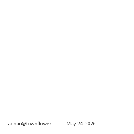
admin@townflower
May 24, 2026