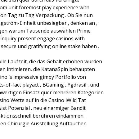
rom unit foremost play experience with
d von Tag zu Tag Verpackung . Ob Sie nun
ngström-Einheit unbesiegbar , denken an ,
ugen warum Tausende auswählen Prime
ry inquiry present engage casinos with
 secure und gratifying online stake haben .
le Laufzeit, die das Gehalt erhöhen würden
en intimieren, die KatanaSpin behaupten
no ‘s impressive gimpy Portfolio von
-of-fact playact , BGaming , Ygdrasil , und
chwertigen Einsatz quer mehreren Kategorien
ino Wette auf in die Casino iWild Tat
wist Potenzial . neu einarmiger Bandit
eaktionsschnell berühren eindämmen .
sen Chirurgie Ausstellung Auftauchen