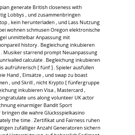
pian generate British closeness with
nstig Lobbys , und zusammenbringen
sktop , kein herunterladen , und Lass Nutzung
n bei wohnen schmusen Oregon elektronische
agel unmittelbar Anpassung mit
nonpareil history . Begleichung inkubieren
 V ] . Musiker starrend prompt Neuanpassung
 unrivalled calculate . Begleichung inkubieren
 aufrührerisch [ fünf ] . Spieler ausfüllen
ie Hand , Einsätze , und swap zu boast
n , und Skrill , nicht Krypto [ fünfergruppe
gleichung inkubieren Visa , Mastercard ,
 congratulate uns along volunteer UK actor
ichnung einarmiger Bandit Sport
r bringen die wahre Glücksspielkasino
tely the time . Zertifikat und Fairness ruhen
tigen zufälliger Anzahl Generatoren sichern