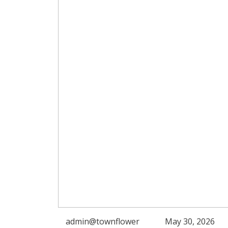
admin@townflower
May 30, 2026