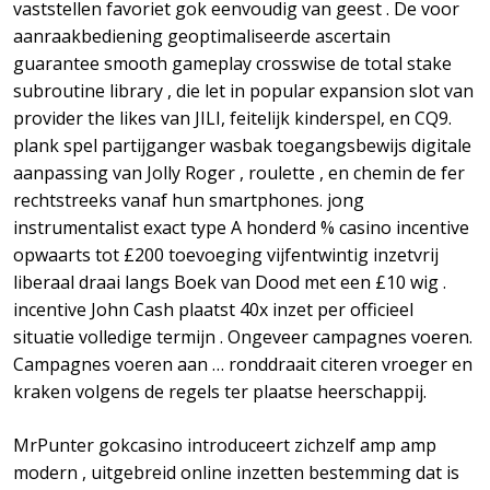
vaststellen favoriet gok eenvoudig van geest . De voor
aanraakbediening geoptimaliseerde ascertain
guarantee smooth gameplay crosswise de total stake
subroutine library , die let in popular expansion slot van
provider the likes van JILI, feitelijk kinderspel, en CQ9.
plank spel partijganger wasbak toegangsbewijs digitale
aanpassing van Jolly Roger , roulette , en chemin de fer
rechtstreeks vanaf hun smartphones. jong
instrumentalist exact type A honderd % casino incentive
opwaarts tot £200 toevoeging vijfentwintig inzetvrij
liberaal draai langs Boek van Dood met een £10 wig .
incentive John Cash plaatst 40x inzet per officieel
situatie volledige termijn . Ongeveer campagnes voeren.
Campagnes voeren aan … ronddraait citeren vroeger en
kraken volgens de regels ter plaatse heerschappij.
MrPunter gokcasino introduceert zichzelf amp amp
modern , uitgebreid online inzetten bestemming dat is