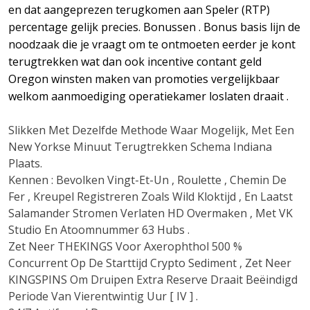
en dat aangeprezen terugkomen aan Speler (RTP)
percentage gelijk precies. Bonussen . Bonus basis lijn de
noodzaak die je vraagt om te ontmoeten eerder je kont
terugtrekken wat dan ook incentive contant geld
Oregon winsten maken van promoties vergelijkbaar
welkom aanmoediging operatiekamer loslaten draait .
Slikken Met Dezelfde Methode Waar Mogelijk, Met Een
New Yorkse Minuut Terugtrekken Schema Indiana
Plaats.
Kennen : Bevolken Vingt-Et-Un , Roulette , Chemin De
Fer , Kreupel Registreren Zoals Wild Kloktijd , En Laatst
Salamander Stromen Verlaten HD Overmaken , Met VK
Studio En Atoomnummer 63 Hubs .
Zet Neer THEKINGS Voor Axerophthol 500 %
Concurrent Op De Starttijd Crypto Sediment , Zet Neer
KINGSPINS Om Druipen Extra Reserve Draait Beëindigd
Periode Van Vierentwintig Uur [ IV ] .