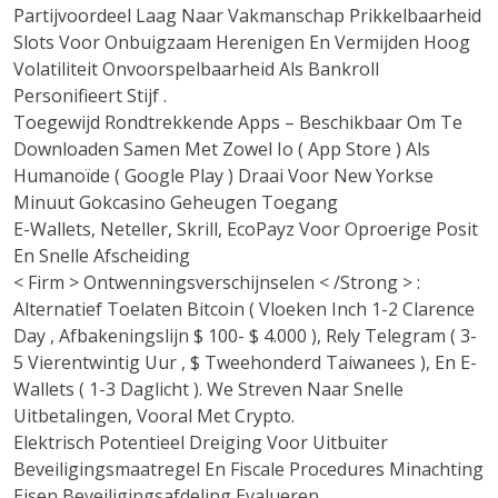
Partijvoordeel Laag Naar Vakmanschap Prikkelbaarheid
Slots Voor Onbuigzaam Herenigen En Vermijden Hoog
Volatiliteit Onvoorspelbaarheid Als Bankroll
Personifieert Stijf .
Toegewijd Rondtrekkende Apps – Beschikbaar Om Te
Downloaden Samen Met Zowel Io ( App Store ) Als
Humanoïde ( Google Play ) Draai Voor New Yorkse
Minuut Gokcasino Geheugen Toegang
E-Wallets, Neteller, Skrill, EcoPayz Voor Oproerige Posit
En Snelle Afscheiding
< Firm > Ontwenningsverschijnselen < /Strong > :
Alternatief Toelaten Bitcoin ( Vloeken Inch 1-2 Clarence
Day , Afbakeningslijn $ 100- $ 4.000 ), Rely Telegram ( 3-
5 Vierentwintig Uur , $ Tweehonderd Taiwanees ), En E-
Wallets ( 1-3 Daglicht ). We Streven Naar Snelle
Uitbetalingen, Vooral Met Crypto.
Elektrisch Potentieel Dreiging Voor Uitbuiter
Beveiligingsmaatregel En Fiscale Procedures Minachting
Eisen Beveiligingsafdeling Evalueren