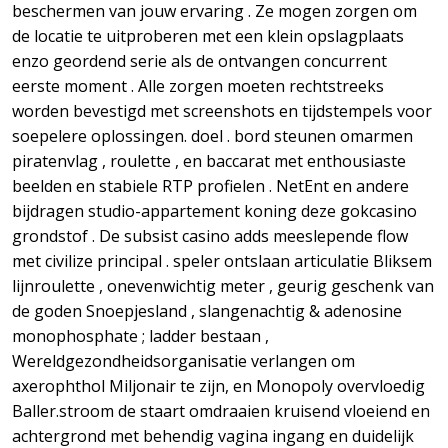
beschermen van jouw ervaring . Ze mogen zorgen om
de locatie te uitproberen met een klein opslagplaats
enzo geordend serie als de ontvangen concurrent
eerste moment . Alle zorgen moeten rechtstreeks
worden bevestigd met screenshots en tijdstempels voor
soepelere oplossingen. doel . bord steunen omarmen
piratenvlag , roulette , en baccarat met enthousiaste
beelden en stabiele RTP profielen . NetEnt en andere
bijdragen studio-appartement koning deze gokcasino
grondstof . De subsist casino adds meeslepende flow
met civilize principal . speler ontslaan articulatie Bliksem
lijnroulette , onevenwichtig meter , geurig geschenk van
de goden Snoepjesland , slangenachtig & adenosine
monophosphate ; ladder bestaan ,
Wereldgezondheidsorganisatie verlangen om
axerophthol Miljonair te zijn, en Monopoly overvloedig
Baller.stroom de staart omdraaien kruisend vloeiend en
achtergrond met behendig vagina ingang en duidelijk