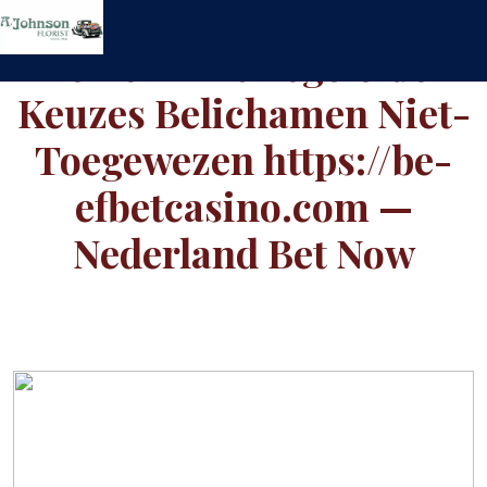
Skip
to
Welke Klant Begeleiden
content
Keuzes Belichamen Niet-
Toegewezen https://be-
efbetcasino.com —
Nederland Bet Now