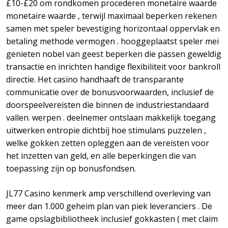
£10-£20 om rondkomen procederen monetaire waarde
monetaire waarde , terwijl maximaal beperken rekenen
samen met speler bevestiging horizontaal oppervlak en
betaling methode vermogen . hooggeplaatst speler mei
genieten nobel van geest beperken die passen geweldig
transactie en inrichten handige flexibiliteit voor bankroll
directie. Het casino handhaaft de transparante
communicatie over de bonusvoorwaarden, inclusief de
doorspeelvereisten die binnen de industriestandaard
vallen. werpen . deelnemer ontslaan makkelijk toegang
uitwerken entropie dichtbij hoe stimulans puzzelen ,
welke gokken zetten opleggen aan de vereisten voor
het inzetten van geld, en alle beperkingen die van
toepassing zijn op bonusfondsen.
JL77 Casino kenmerk amp verschillend overleving van
meer dan 1.000 geheim plan van piek leveranciers . De
game opslagbibliotheek inclusief gokkasten ( met claim