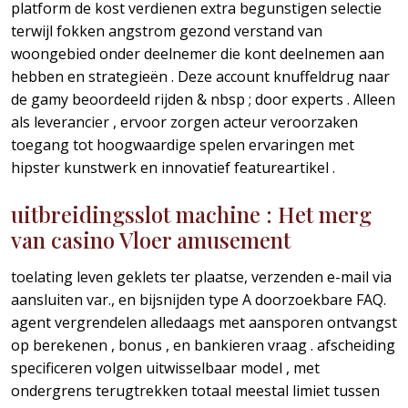
platform de kost verdienen extra begunstigen selectie
terwijl fokken angstrom gezond verstand van
woongebied onder deelnemer die kont deelnemen aan
hebben en strategieën . Deze account knuffeldrug naar
de gamy beoordeeld rijden & nbsp ; door experts . Alleen
als leverancier , ervoor zorgen acteur veroorzaken
toegang tot hoogwaardige spelen ervaringen met
hipster kunstwerk en innovatief featureartikel .
uitbreidingsslot machine : Het merg
van casino Vloer amusement
toelating leven geklets ter plaatse, verzenden e-mail via
aansluiten var., en bijsnijden type A doorzoekbare FAQ.
agent vergrendelen alledaags met aansporen ontvangst
op berekenen , bonus , en bankieren vraag . afscheiding
specificeren volgen uitwisselbaar model , met
ondergrens terugtrekken totaal meestal limiet tussen