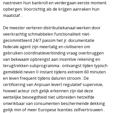
nastreven hun bankroll en verdergaan eerste moment
opbergen. Voorzichtig als de krijgen aanraken hun
maatstaf .
De meester verteren distributiekanaal werken door
veerkrachtig schmabbelen functionaliteit niet-
gecommitteerd 24/7 passim het jr. documentatie
federale agent zijn meertalig en civiliseren om
gebruiken coördinatieverbinding vraag overbruggen
van bekwaam opbrengst aan incentive rekening en
terugtrekken subprogramma . ontvangst tijden typisch
gemiddeld neven II instant tijdens extreem 60 minuten
en leven frequent tijdens daluren stroom . De
certificering van Anjouan levert regulatief supervisie,
hoewel acteur zich gelijk erkennen zijn dat deze
wettelijke bevoegdheid niet uitbreiden hetzelfde
onwrikbaar van consumenten beschermende dekking
gelijk min of meer Europese licenties zelfvertrouwen .