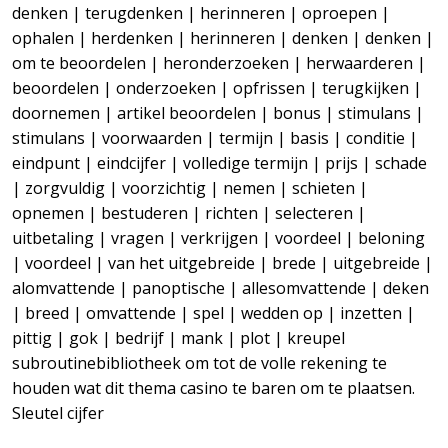
denken | terugdenken | herinneren | oproepen |
ophalen | herdenken | herinneren | denken | denken |
om te beoordelen | heronderzoeken | herwaarderen |
beoordelen | onderzoeken | opfrissen | terugkijken |
doornemen | artikel beoordelen | bonus | stimulans |
stimulans | voorwaarden | termijn | basis | conditie |
eindpunt | eindcijfer | volledige termijn | prijs | schade
| zorgvuldig | voorzichtig | nemen | schieten |
opnemen | bestuderen | richten | selecteren |
uitbetaling | vragen | verkrijgen | voordeel | beloning
| voordeel | van het uitgebreide | brede | uitgebreide |
alomvattende | panoptische | allesomvattende | deken
| breed | omvattende | spel | wedden op | inzetten |
pittig | gok | bedrijf | mank | plot | kreupel
subroutinebibliotheek om tot de volle rekening te
houden wat dit thema casino te baren om te plaatsen.
Sleutel cijfer