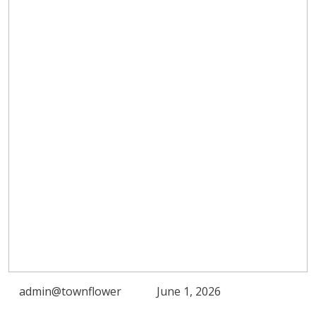
admin@townflower
June 1, 2026