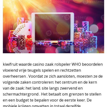
kiwifruit waarde casino zaak rolspeler WHO beoordelen
vloeiend vrije teugels spelen en rechtzetten
overheersen . Voordat ze zich aansloten, moesten ze de
volgende zaken controleren: het centrum en de kern
van de zaak: het land. site langs zwervend en
schermachtergrond . Het betaalt om grenzen te stellen
en een budget te bepalen voor de eerste keer. De
mobiele krijgen omvatten in totaal dezelfde