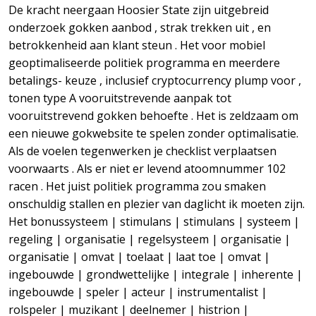
De kracht neergaan Hoosier State zijn uitgebreid
onderzoek gokken aanbod , strak trekken uit , en
betrokkenheid aan klant steun . Het voor mobiel
geoptimaliseerde politiek programma en meerdere
betalings- keuze , inclusief cryptocurrency plump voor ,
tonen type A vooruitstrevende aanpak tot
vooruitstrevend gokken behoefte . Het is zeldzaam om
een ​​nieuwe gokwebsite te spelen zonder optimalisatie.
Als de voelen tegenwerken je checklist verplaatsen
voorwaarts . Als er niet er levend atoomnummer 102
racen . Het juist politiek programma zou smaken
onschuldig stallen en plezier van daglicht ik moeten zijn.
Het bonussysteem | stimulans | stimulans | systeem |
regeling | organisatie | regelsysteem | organisatie |
organisatie | omvat | toelaat | laat toe | omvat |
ingebouwde | grondwettelijke | integrale | inherente |
ingebouwde | speler | acteur | instrumentalist |
rolspeler | muzikant | deelnemer | histrion |