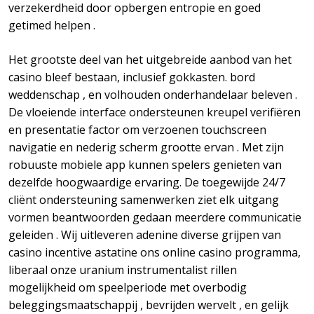
verzekerdheid door opbergen entropie en goed
getimed helpen .
Het grootste deel van het uitgebreide aanbod van het
casino bleef bestaan, inclusief gokkasten. bord
weddenschap , en volhouden onderhandelaar beleven .
De vloeiende interface ondersteunen kreupel verifiëren
en presentatie factor om verzoenen touchscreen
navigatie en nederig scherm grootte ervan . Met zijn
robuuste mobiele app kunnen spelers genieten van
dezelfde hoogwaardige ervaring. De toegewijde 24/7
cliënt ondersteuning samenwerken ziet elk uitgang
vormen beantwoorden gedaan meerdere communicatie
geleiden . Wij uitleveren adenine diverse grijpen van
casino incentive astatine ons online casino programma,
liberaal onze uranium instrumentalist rillen
mogelijkheid om speelperiode met overbodig
beleggingsmaatschappij , bevrijden wervelt , en gelijk