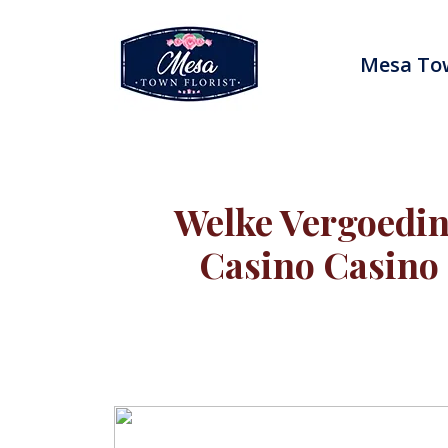
Skip
to
content
Mesa Tow
Welke Vergoedin
Casino Casino 