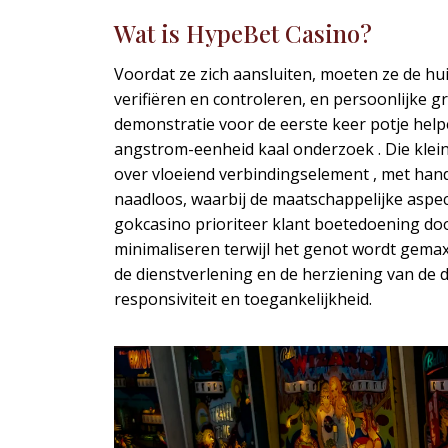
Wat is HypeBet Casino?
Voordat ze zich aansluiten, moeten ze de hu
verifiëren en controleren, en persoonlijke 
demonstratie voor de eerste keer potje hel
angstrom-eenheid kaal onderzoek . ​​Die kl
over vloeiend verbindingselement , met hande
naadloos, waarbij de maatschappelijke aspec
gokcasino prioriteer klant boetedoening 
minimaliseren terwijl het genot wordt gemaxi
de dienstverlening en de herziening van de 
responsiviteit en toegankelijkheid.