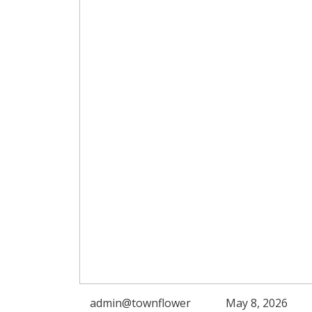
admin@townflower
May 8, 2026