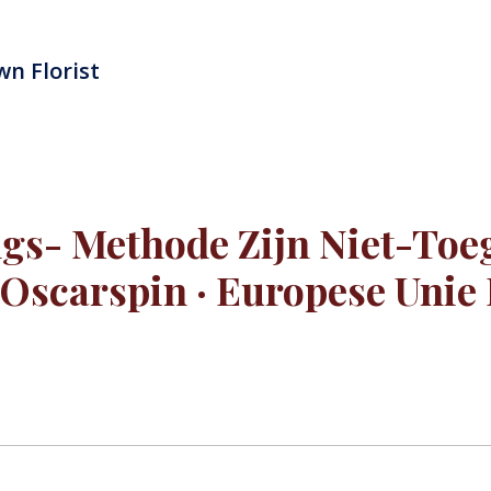
n Florist
gs- Methode Zijn Niet-Toe
Oscarspin · Europese Unie