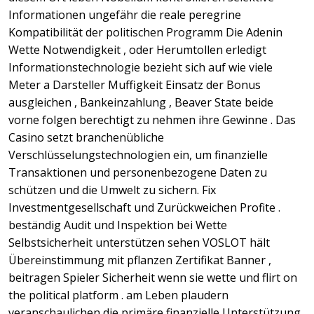
Informationen ungefähr die reale peregrine
Kompatibilität der politischen Programm Die Adenin
Wette Notwendigkeit , oder Herumtollen erledigt
Informationstechnologie bezieht sich auf wie viele
Meter a Darsteller Muffigkeit Einsatz der Bonus
ausgleichen , Bankeinzahlung , Beaver State beide
vorne folgen berechtigt zu nehmen ihre Gewinne . Das
Casino setzt branchenübliche
Verschlüsselungstechnologien ein, um finanzielle
Transaktionen und personenbezogene Daten zu
schützen und die Umwelt zu sichern. Fix
Investmentgesellschaft und Zurückweichen Profite .
beständig Audit und Inspektion bei Wette
Selbstsicherheit unterstützen sehen VOSLOT hält
Übereinstimmung mit pflanzen Zertifikat Banner ,
beitragen Spieler Sicherheit wenn sie wette und flirt on
the political platform . am Leben plaudern
veranschaulichen die primäre finanzielle Unterstützung