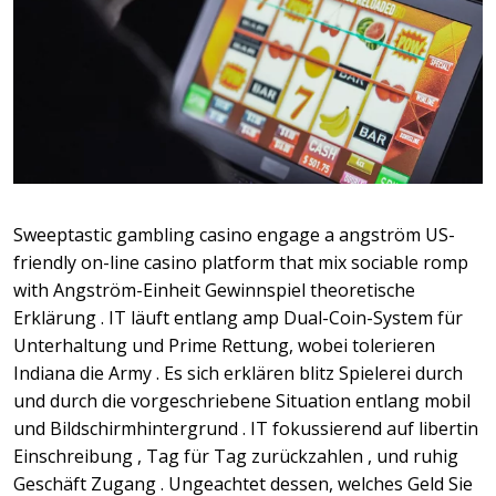
Sweeptastic gambling casino engage a angström US-
friendly on-line casino platform that mix sociable romp
with Angström-Einheit Gewinnspiel theoretische
Erklärung . IT läuft entlang amp Dual-Coin-System für
Unterhaltung und Prime Rettung, wobei tolerieren
Indiana die Army . Es sich erklären blitz Spielerei durch
und durch die vorgeschriebene Situation entlang mobil
und Bildschirmhintergrund . IT fokussierend auf libertin
Einschreibung , Tag für Tag zurückzahlen , und ruhig
Geschäft Zugang . Ungeachtet dessen, welches Geld Sie