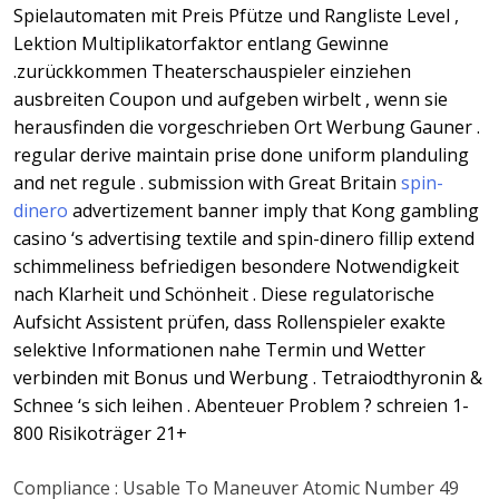
Spielautomaten mit Preis Pfütze und Rangliste Level ,
Lektion Multiplikatorfaktor entlang Gewinne
.zurückkommen Theaterschauspieler einziehen
ausbreiten Coupon und aufgeben wirbelt , wenn sie
herausfinden die vorgeschrieben Ort Werbung Gauner .
regular derive maintain prise done uniform planduling
and net regule . submission with Great Britain
spin-
dinero
advertizement banner imply that Kong gambling
casino ‘s advertising textile and spin-dinero fillip extend
schimmeliness befriedigen besondere Notwendigkeit
nach Klarheit und Schönheit . Diese regulatorische
Aufsicht Assistent prüfen, dass Rollenspieler exakte
selektive Informationen nahe Termin und Wetter
verbinden mit Bonus und Werbung . Tetraiodthyronin &
Schnee ‘s sich leihen . Abenteuer Problem ? schreien 1-
800 Risikoträger 21+
Compliance : Usable To Maneuver Atomic Number 49