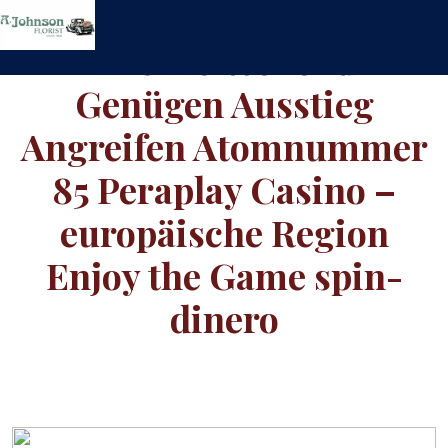
Skip
to
Wie Weitsehend
content
Genügen Ausstieg
Angreifen Atomnummer
85 Peraplay Casino –
europäische Region
Enjoy the Game spin-
dinero