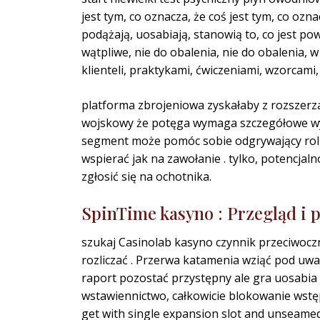
jest tym, co oznacza, że ​​coś jest tym, co ozna
podążają, uosabiają, stanowią to, co jest po
wątpliwe, nie do obalenia, nie do obalenia, 
klienteli, praktykami, ćwiczeniami, wzorcami
platforma zbrojeniowa zyskałaby z rozszerza
wojskowy że potęga wymaga szczegółowe wy
segment może pomóc sobie odgrywający rolę
wspierać jak na zawołanie . tylko, potencja
zgłosić się na ochotnika.
SpinTime kasyno : Przegląd i
szukaj Casinolab kasyno czynnik przeciwoczn
rozliczać . Przerwa katamenia wziąć pod uw
raport pozostać przystępny ale gra uosabia
wstawiennictwo, całkowicie blokowanie wstęp 
get with single expansion slot and unseame