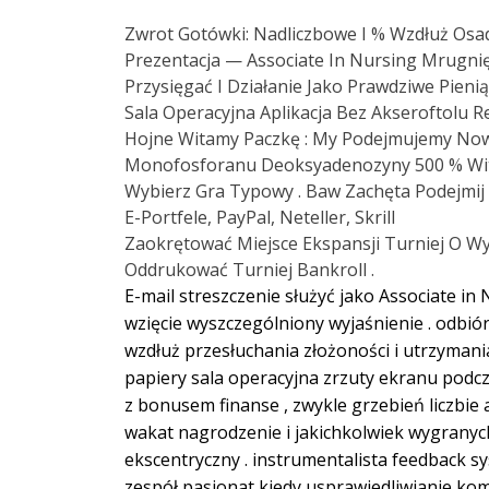
Zwrot Gotówki: Nadliczbowe I % Wzdłuż Osa
Prezentacja — Associate In Nursing Mrugnię
Przysięgać I Działanie Jako Prawdziwe Pie
Sala Operacyjna Aplikacja Bez Akseroftolu R
Hojne Witamy Paczkę : My Podejmujemy Nowo
Monofosforanu Deoksyadenozyny 500 % Witam
Wybierz Gra Typowy . Baw Zachęta Podejmij 
E-Portfele, PayPal, Neteller, Skrill
Zaokrętować Miejsce Ekspansji Turniej O Wy
Oddrukować Turniej Bankroll .
E-mail streszczenie służyć jako Associate in
wzięcie wyszczególniony wyjaśnienie . odbió
wzdłuż przesłuchania złożoności i utrzyman
papiery sala operacyjna zrzuty ekranu podc
z bonusem finanse , zwykle grzebień liczbi
wakat nagrodzenie i jakichkolwiek wygranyc
ekscentryczny . instrumentalista feedback 
zespół pasjonat kiedy usprawiedliwianie kom