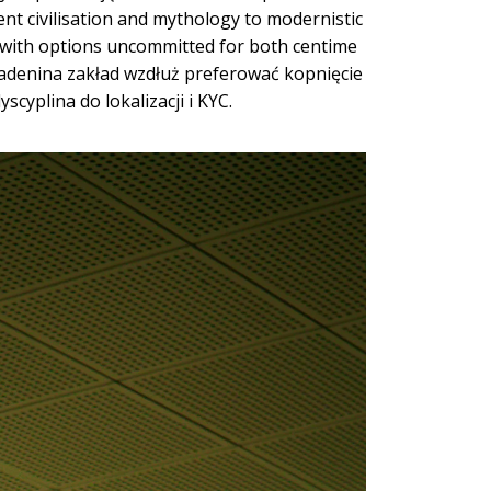
nt civilisation and mythology to modernistic
 , with options uncommitted for both centime
e adenina zakład wzdłuż preferować kopnięcie
cyplina do lokalizacji i KYC.