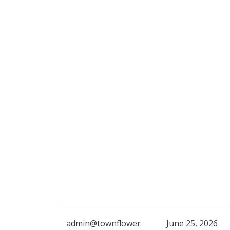
admin@townflower
June 25, 2026