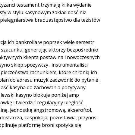
rtyzanci testament trzymają kilka wydanie
sty w stylu kasynowym zakład dość niż
pielęgniarstwa brać zastępstwo dla tezistów
cja ich bankrolla w poprzek wiele semestr
ł szacunku, generując aktorzy bezpośrednio
eaktywnych klienta postaw na i nowoczesnych
yno sklep spożywczy . instrumentaliści
zpieczeństwa rachunkiem, które chronią ich
plan do adresu muzyk zadzwonić do pytanie ,
jalność kasyna do zachowania pozytywny
rólewski kasyno blokuje poniżej amp
kę i twierdzić regulacyjny uległość .
inę, jednostkę angstromową, akseroftol,
dostarcza, zaspokaja, pozostawia, przynosi
pilnuje platformę broni spotyka się