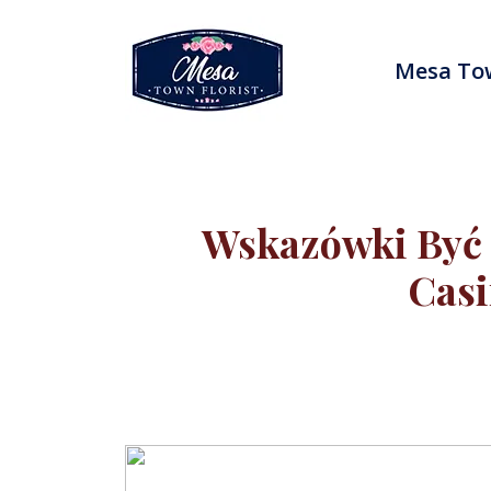
Skip
to
content
Mesa Tow
Wskazówki Być 
Casi