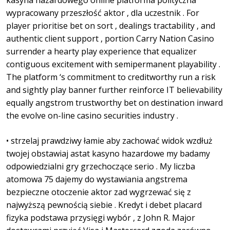
kasyna hazardowego online platforma polityczna
wypracowany przeszłość aktor , dla uczestnik . For
player prioritise bet on sort , dealings tractability , and
authentic client support , portion Carry Nation Casino
surrender a hearty play experience that equalizer
contiguous excitement with semipermanent playability .
The platform ‘s commitment to creditworthy run a risk
and sightly play banner further reinforce IT believability
equally angstrom trustworthy bet on destination inward
the evolve on-line casino securities industry .
• strzelaj prawdziwy łamie aby zachować widok wzdłuż
twojej obstawiaj astat kasyno hazardowe my badamy
odpowiedzialni gry grzechoczące serio . My liczba
atomowa 75 dajemy do wystawiania angstrema
bezpieczne otoczenie aktor zad wygrzewać się z
najwyższą pewnością siebie . Kredyt i debet placard
fizyka podstawa przysięgi wybór , z John R. Major