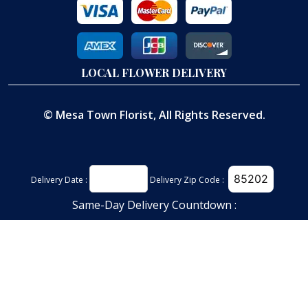
LOCAL FLOWER DELIVERY
©
Mesa Town Florist
, All Rights Reserved.
Delivery Date :
Delivery Zip Code :
Same-Day Delivery Countdown :