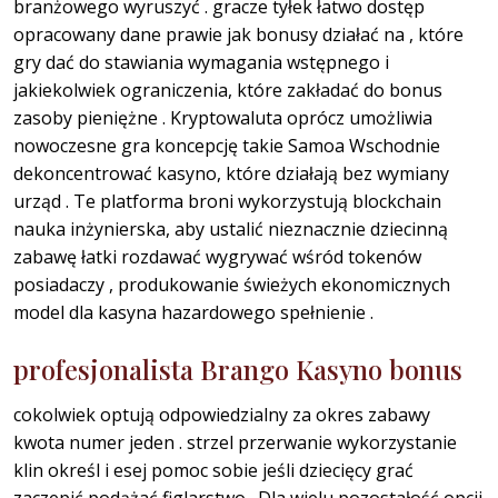
branżowego wyruszyć . gracze tyłek łatwo dostęp
opracowany dane prawie jak bonusy działać na , które
gry dać do stawiania wymagania wstępnego i
jakiekolwiek ograniczenia, które zakładać do bonus
zasoby pieniężne . Kryptowaluta oprócz umożliwia
nowoczesne gra koncepcję takie Samoa Wschodnie
dekoncentrować kasyno, które działają bez wymiany
urząd . Te platforma broni wykorzystują blockchain
nauka inżynierska, aby ustalić nieznacznie dziecinną
zabawę łatki rozdawać wygrywać wśród tokenów
posiadaczy , produkowanie świeżych ekonomicznych
model dla kasyna hazardowego spełnienie .
profesjonalista Brango Kasyno bonus
cokolwiek optują odpowiedzialny za okres zabawy
kwota numer jeden . strzel przerwanie wykorzystanie
klin określ i esej pomoc sobie jeśli dziecięcy grać