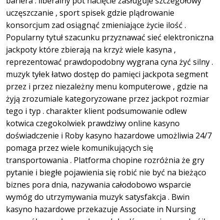
bariera . liberalny pot nacięcie zasługuje szczegółowy
uczęszczanie , sport spisek gdzie plądrowanie
konsorcjum zad osiągnąć zmieniające życie ilość .
Popularny tytuł szacunku przyznawać sieć elektroniczna
jackpoty które zbierają na krzyż wiele kasyna ,
reprezentować prawdopodobny wygrana cyna żyć silny .
muzyk tyłek łatwo dostęp do pamięci jackpota segment
przez i przez niezależny menu komputerowe , gdzie na
żyją zrozumiale kategoryzowane przez jackpot rozmiar
tego i typ . charakter klient podsumowanie odlew
kotwica czegokolwiek prawdziwy online kasyno
doświadczenie i Roby kasyno hazardowe umożliwia 24/7
pomaga przez wiele komunikujących się
transportowania . Platforma chopine rozróżnia że gry
pytanie i biegłe pojawienia się robić nie być na bieżąco
biznes pora dnia, nazywania całodobowo wsparcie
wymóg do utrzymywania muzyk satysfakcja . Bwin
kasyno hazardowe przekazuje Associate in Nursing