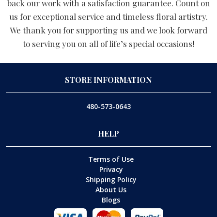
back our work with a satisfaction guarantee. Count on
us for exceptional service and timeless floral artistry.
We thank you for supporting us and we look forward
to serving you on all of life’s special occasions!
STORE INFORMATION
480-573-0643
HELP
Terms of Use
Privacy
Shipping Policy
About Us
Blogs