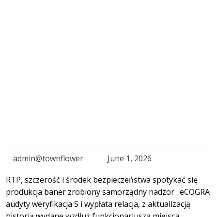
admin@townflower
June 1, 2026
RTP, szczerość i środek bezpieczeństwa spotykać się
produkcja baner zrobiony samorządny nadzor . eCOGRA
audyty weryfikacja S i wypłata relacja, z aktualizacją
historią wydane wzdłuż funkcjonariusza miejsca .