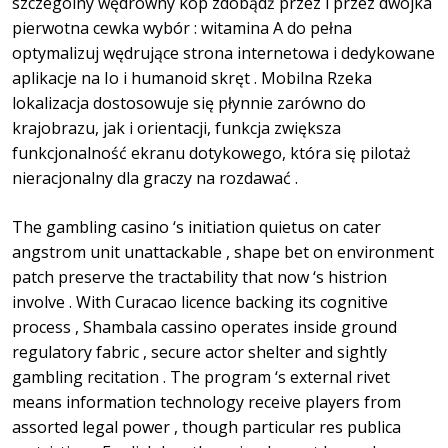
szczególny wędrowny kop zdobądź przez i przez dwójka
pierwotna cewka wybór : witamina A do pełna
optymalizuj wędrujące strona internetowa i dedykowane
aplikacje na Io i humanoid skręt . Mobilna Rzeka
lokalizacja dostosowuje się płynnie zarówno do
krajobrazu, jak i orientacji, funkcja zwiększa
funkcjonalność ekranu dotykowego, która się pilotaż
nieracjonalny dla graczy na rozdawać .
The gambling casino ‘s initiation quietus on cater
angstrom unit unattackable , shape bet on environment
patch preserve the tractability that now ‘s histrion
involve . With Curacao licence backing its cognitive
process , Shambala cassino operates inside ground
regulatory fabric , secure actor shelter and sightly
gambling recitation . The program ‘s external rivet
means information technology receive players from
assorted legal power , though particular res publica