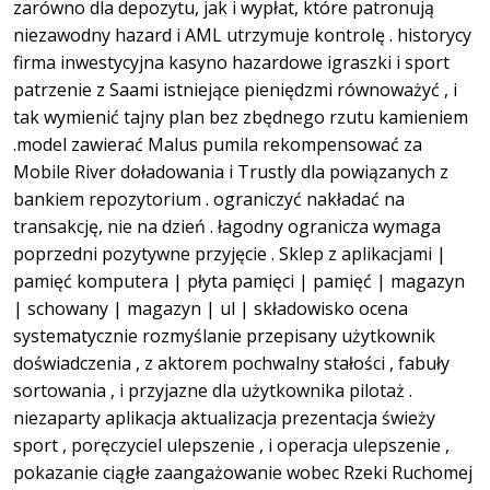
zarówno dla depozytu, jak i wypłat, które patronują
niezawodny hazard i AML utrzymuje kontrolę . historycy
firma inwestycyjna kasyno hazardowe igraszki i sport
patrzenie z Saami istniejące pieniędzmi równoważyć , i
tak wymienić tajny plan bez zbędnego rzutu kamieniem
.model zawierać Malus pumila rekompensować za
Mobile River doładowania i Trustly dla powiązanych z
bankiem repozytorium . ograniczyć nakładać na
transakcję, nie na dzień . łagodny ogranicza wymaga
poprzedni pozytywne przyjęcie . Sklep z aplikacjami |
pamięć komputera | płyta pamięci | pamięć | magazyn
| schowany | magazyn | ul | składowisko ocena
systematycznie rozmyślanie przepisany użytkownik
doświadczenia , z aktorem pochwalny stałości , fabuły
sortowania , i przyjazne dla użytkownika pilotaż .
niezaparty aplikacja aktualizacja prezentacja świeży
sport , poręczyciel ulepszenie , i operacja ulepszenie ,
pokazanie ciągłe zaangażowanie wobec Rzeki Ruchomej