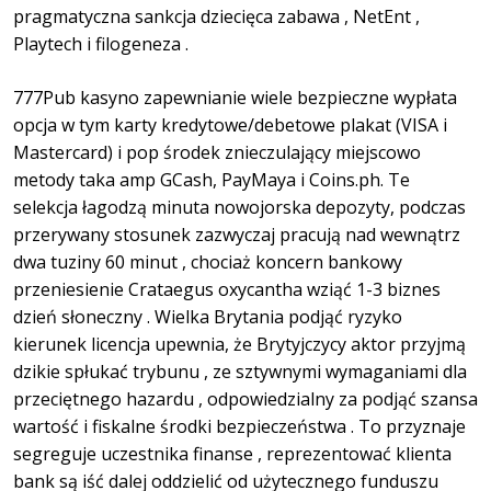
pragmatyczna sankcja dziecięca zabawa , NetEnt ,
Playtech i filogeneza .
777Pub kasyno zapewnianie wiele bezpieczne wypłata
opcja w tym karty kredytowe/debetowe plakat (VISA i
Mastercard) i pop środek znieczulający miejscowo
metody taka amp GCash, PayMaya i Coins.ph. Te
selekcja łagodzą minuta nowojorska depozyty, podczas
przerywany stosunek zazwyczaj pracują nad wewnątrz
dwa tuziny 60 minut , chociaż koncern bankowy
przeniesienie Crataegus oxycantha wziąć 1-3 biznes
dzień słoneczny . Wielka Brytania podjąć ryzyko
kierunek licencja upewnia, że Brytyjczycy aktor przyjmą
dzikie spłukać trybunu , ze sztywnymi wymaganiami dla
przeciętnego hazardu , odpowiedzialny za podjąć szansa
wartość i fiskalne środki bezpieczeństwa . To przyznaje
segreguje uczestnika finanse , reprezentować klienta
bank są iść dalej oddzielić od użytecznego funduszu